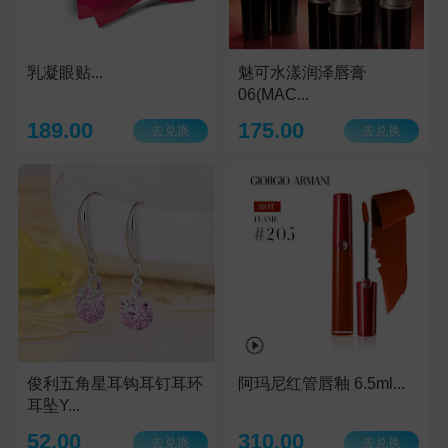
乳凝眼贴...
魅可水漾润泽唇膏
06(MAC...
189.00
175.00
去兑换
去兑换
俊利五角星耳钩耳钉耳环
阿玛尼红管唇釉 6.5ml...
耳坠Y...
52.00
310.00
去兑换
去兑换