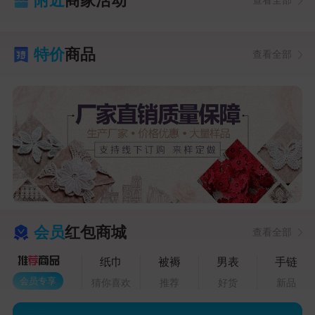
附近
商家活动
查看全部
特价
商品
查看全部
会员
红包商城
查看全部
纸巾
被褥
男表
手链
会员专享
猜你喜欢
推荐
好货
新品