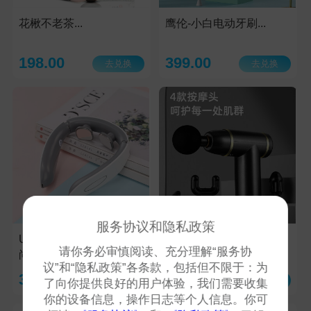
花楸不老茶...
鹰伦-小白电动牙刷...
198.00
399.00
去兑换
去兑换
服务协议和隐私政策
U型颈椎按摩仪（悦
鹰伦-舒身便携筋膜枪
请你务必审慎阅读、充分理解“服务协
尚）...
SKT...
议”和“隐私政策”各条款，包括但不限于：为
399.00
899.00
去兑换
去兑换
了向你提供良好的用户体验，我们需要收集
你的设备信息，操作日志等个人信息。你可