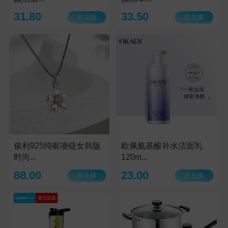
31.80
33.50
去兑换
去兑换
俊利925纯银项链女韩版
欧佩氨基酸补水洁面乳
时尚...
120m...
88.00
23.00
去兑换
去兑换