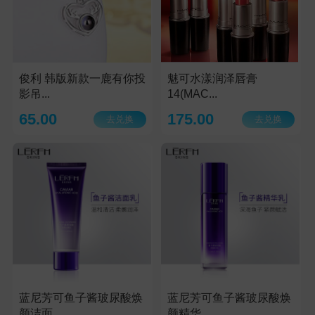
俊利 韩版新款一鹿有你投
魅可水漾润泽唇膏
影吊...
14(MAC...
65.00
175.00
去兑换
去兑换
蓝尼芳可鱼子酱玻尿酸焕
蓝尼芳可鱼子酱玻尿酸焕
颜洁面...
颜精华...