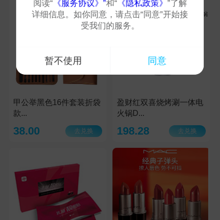
阅读“
《服务协议》”
和“
《隐私政策》
”了解
详细信息。如你同意，请点击“同意”开始接
受我们的服务。
暂不使用
同意
甲公举黑色16件套装折袋
盈财红双喜烧烤涮一体电
款...
火锅D...
38.00
198.28
去兑换
去兑换