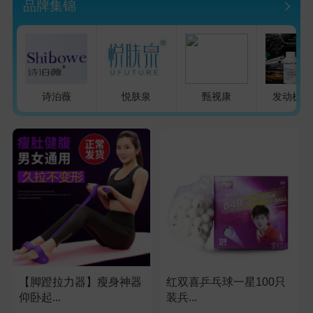
品牌集锦
诗泊薇
悦肤泉
甄视康
发动机医
【脚蹬拉力器】瘦身神器
红双喜乒乓球一星100只
仰卧起...
装兵...