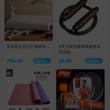
喜芙妮太空记忆颈椎枕 ...
A美艾斯负重跳绳健身体
育锻炼...
256.00
29.00
去兑换
去兑换