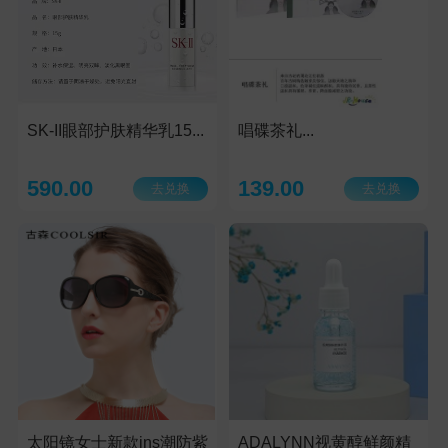
SK-II眼部护肤精华乳15...
唱碟茶礼...
590.00
139.00
去兑换
去兑换
太阳镜女士新款ins潮防紫
ADALYNN视黄醇鲜颜精