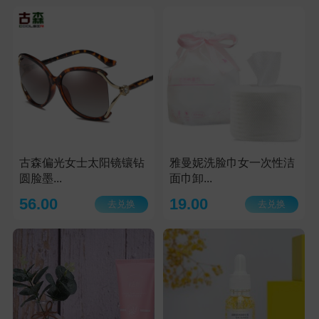
古森偏光女士太阳镜镶钻
雅曼妮洗脸巾女一次性洁
圆脸墨...
面巾卸...
56.00
19.00
去兑换
去兑换