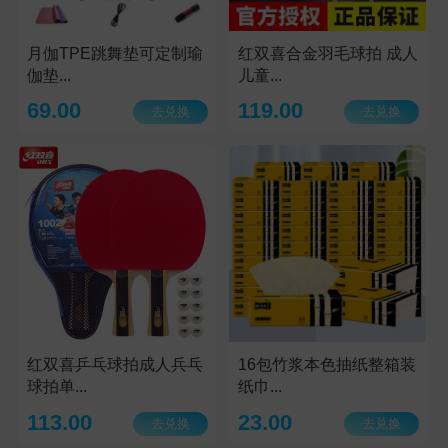
月伽TPE跳舞垫可定制瑜
红双喜合金羽毛球拍 成人
伽垫...
儿童...
69.00
119.00
去兑换
去兑换
红双喜乒乓球拍成人兵乓
16包竹浆本色抽纸整箱装
球拍单...
纸巾...
113.00
23.00
去兑换
去兑换